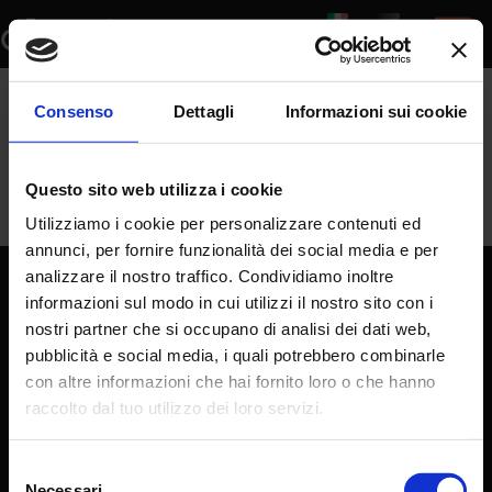
Frequently asked questions
Consenso
Dettagli
Informazioni sui cookie
(FAQ)
Questo sito web utilizza i cookie
Utilizziamo i cookie per personalizzare contenuti ed
annunci, per fornire funzionalità dei social media e per
analizzare il nostro traffico. Condividiamo inoltre
informazioni sul modo in cui utilizzi il nostro sito con i
nostri partner che si occupano di analisi dei dati web,
pubblicità e social media, i quali potrebbero combinarle
con altre informazioni che hai fornito loro o che hanno
How does it work
FAQ
raccolto dal tuo utilizzo dei loro servizi.
Contacts
Selezione
Who we are
Necessari